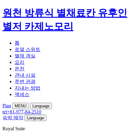
원천 방류식 별채료칸 유후인
별저 카제노모리
톱
로열 스위트
별채 객실
요리
온천
관내 시설
주변 관광
지내는 방법
액세스
Plan
MENU
Language
tel
+81-977-84-2510
숙박 예약
Language
Royal Suite