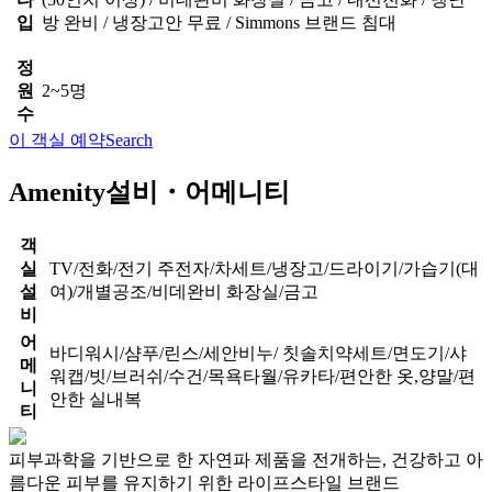
입
방 완비 / 냉장고안 무료 / Simmons 브랜드 침대
정
원
2~5명
수
이 객실 예약
Search
Amenity
설비・어메니티
객
실
TV/전화/전기 주전자/차세트/냉장고/드라이기/가습기(대
설
여)/개별공조/비데완비 화장실/금고
비
어
바디워시/샴푸/린스/세안비누/ 칫솔치약세트/면도기/샤
메
워캡/빗/브러쉬/수건/목욕타월/유카타/편안한 옷,양말/편
니
안한 실내복
티
피부과학을 기반으로 한 자연파 제품을 전개하는, 건강하고 아
름다운 피부를 유지하기 위한 라이프스타일 브랜드