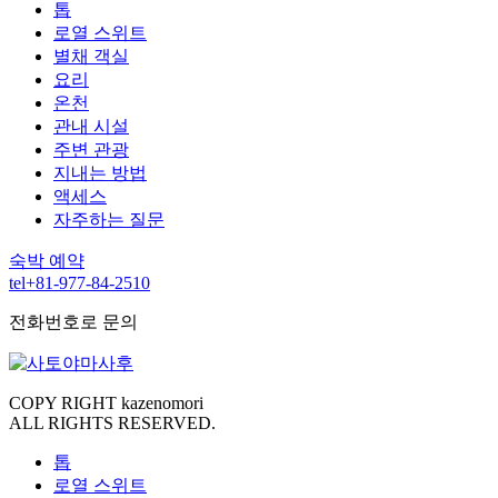
톱
로열 스위트
별채 객실
요리
온천
관내 시설
주변 관광
지내는 방법
액세스
자주하는 질문
숙박 예약
tel
+81-977-84-2510
전화번호로 문의
COPY RIGHT kazenomori
ALL RIGHTS RESERVED.
톱
로열 스위트