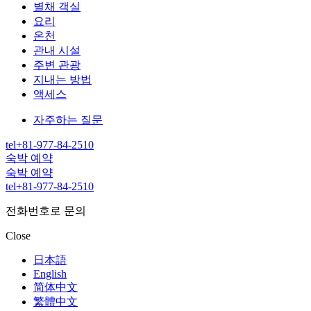
별채 객실
요리
온천
관내 시설
주변 관광
지내는 방법
액세스
자주하는 질문
tel
+81-977-84-2510
숙박 예약
숙박 예약
tel
+81-977-84-2510
전화번호로 문의
Close
日本語
English
简体中文
繁體中文