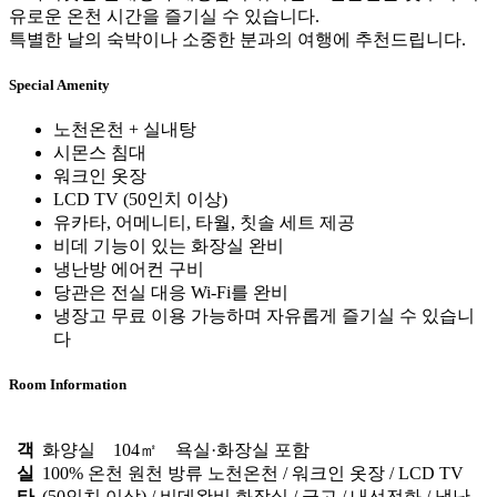
유로운 온천 시간을 즐기실 수 있습니다.
특별한 날의 숙박이나 소중한 분과의 여행에 추천드립니다.
Special Amenity
노천온천 + 실내탕
시몬스 침대
워크인 옷장
LCD TV (50인치 이상)
유카타, 어메니티, 타월, 칫솔 세트 제공
비데 기능이 있는 화장실 완비
냉난방 에어컨 구비
당관은 전실 대응 Wi-Fi를 완비
냉장고 무료 이용 가능하며 자유롭게 즐기실 수 있습니
다
Room Information
객
화양실 104㎡ 욕실·화장실 포함
실
100% 온천 원천 방류 노천온천 / 워크인 옷장 / LCD TV
타
(50인치 이상) / 비데완비 화장실 / 금고 / 내선전화 / 냉난