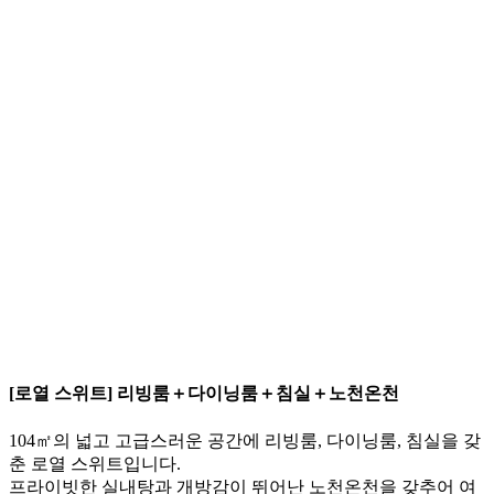
[로열 스위트] 리빙룸＋다이닝룸＋침실＋노천온천
104㎡의 넓고 고급스러운 공간에 리빙룸, 다이닝룸, 침실을 갖
춘 로열 스위트입니다.
프라이빗한 실내탕과 개방감이 뛰어난 노천온천을 갖추어 여