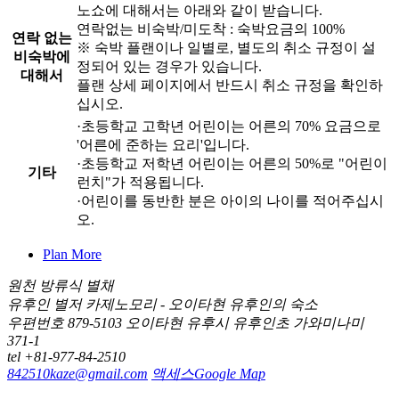
노쇼에 대해서는 아래와 같이 받습니다.
연락없는 비숙박/미도착 : 숙박요금의 100%
연락 없는
※ 숙박 플랜이나 일별로, 별도의 취소 규정이 설
비숙박에
정되어 있는 경우가 있습니다.
대해서
플랜 상세 페이지에서 반드시 취소 규정을 확인하
십시오.
·초등학교 고학년 어린이는 어른의 70% 요금으로
'어른에 준하는 요리'입니다.
·초등학교 저학년 어린이는 어른의 50%로 "어린이
기타
런치"가 적용됩니다.
·어린이를 동반한 분은 아이의 나이를 적어주십시
오.
Plan
More
원천 방류식 별채
유후인 별저 카제노모리 - 오이타현 유후인의 숙소
우편번호 879-5103 오이타현 유후시 유후인초 가와미나미
371-1
tel +81-977-84-2510
842510kaze@gmail.com
액세스
Google Map