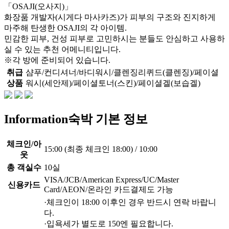
「OSAJI(오사지)」
화장품 개발자(시게다 마사카즈)가 피부의 구조와 진지하게
마주해 탄생한 OSAJI의 각 아이템.
민감한 피부, 건성 피부로 고민하시는 분들도 안심하고 사용하
실 수 있는 추천 어메니티입니다.
※각 방에 준비되어 있습니다.
취급
샴푸/컨디셔너/바디워시/클렌징리퀴드(클렌징)/페이셜
상품
워시(세안제)/페이셜토너(스킨)/페이셜겔(보습겔)
Information
숙박 기본 정보
체크인/아
15:00 (최종 체크인 18:00) / 10:00
웃
총 객실수
10실
VISA/JCB/American Express/UC/Master
신용카드
Card/AEON/온라인 카드결제도 가능
·체크인이 18:00 이후인 경우 반드시 연락 바랍니
다.
·입욕세가 별도로 150엔 필요합니다.