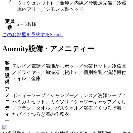
プ
ウォシュレット付／金庫／内線／冷暖房完備／冷蔵
庫内フリー／シモンズ製ベッド
定員
2～5名様
数
このお部屋を予約する
Search
Amenity
設備・アメニティー
客
テレビ／電話／湯沸かしポット／お茶セット／冷蔵庫
室
／ドライヤー／加湿器（貸出）／個別空調／洗浄機付
設
トイレ／金庫
備
ア
メ
ボディーソープ／シャンプー／リンス／洗顔ソープ／
ニ
ハミガキセット／カミソリ／シャワーキャップ／くし
テ
／ブラシ／タオル／バスタオル／浴衣／くつろぎ着・
ィ
たび／くつろぎ着の作務衣
ー