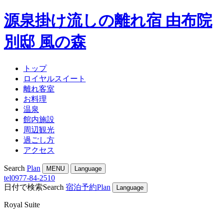
源泉掛け流しの離れ宿 由布院
別邸 風の森
トップ
ロイヤルスイート
離れ客室
お料理
温泉
館内施設
周辺観光
過ごし方
アクセス
Search
Plan
MENU
Language
tel
0977-84-2510
日付で検索
Search
宿泊予約
Plan
Language
Royal Suite