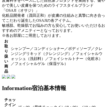
皮膚科学をベースにした自然派プロダクトを展開する、健や
かで美しい皮膚を保つためのライフスタイルブランド
「OSAJI（オサジ）」
化粧品開発者（茂田正和）が皮膚の仕組みと真摯に向き合っ
てこだわり誕生したOSAJIの各アイテム。
敏感肌、乾燥肌でお悩みの方も安心してお使いいただけるお
すすめのアメニティーとなっております。
※各お部屋にご用意しております。
お
取
シャンプー／コンディショナー／ボディソープ／クレ
り
ンジングリキッド（クレンジング）／フェイシャルウ
扱
ォッシュ（洗顔料）／フェイシャルトナー（化粧水）
い
／フェイシャルゲル（保湿ゲル）
商
品
Information
宿泊基本情報
チェッ
クイン