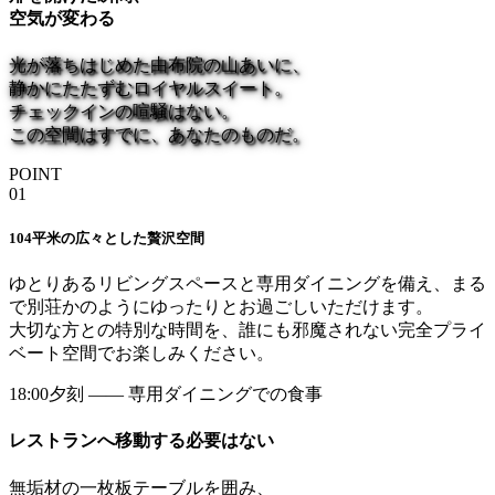
空気が変わる
光が落ちはじめた由布院の山あいに、
静かにたたずむロイヤルスイート。
チェックインの喧騒はない。
この空間はすでに、あなたのものだ。
POINT
01
104平米の広々とした贅沢空間
ゆとりあるリビングスペースと専用ダイニングを備え、まる
で別荘かのようにゆったりとお過ごしいただけます。
大切な方との特別な時間を、誰にも邪魔されない完全プライ
ベート空間でお楽しみください。
18:00
夕刻 —— 専用ダイニングでの食事
レストランへ移動する必要はない
無垢材の一枚板テーブルを囲み、