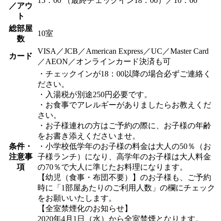
15：00 （最終チェックイン18：00）／10：00
／アウ
ト
総部屋
10室
数
VISA／JCB／American Express／UC／Master Card
カード
／AEON／オンラインカード決済も可
・チェックインが18：00以降の場合必ずご連絡く
ださい。
・入湯税が別途250円必要です。
・お食事でアレルギーがありましたらお教えくだ
さい。
・お子様連れの方はご予約の際に、お子様の年齢
をお書き添えくださいませ。
条件・
・小学校低学年のお子様の料金は大人の50％（お
注意事
子様ランチ）になり、高学年のお子様は大人料金
項
の70％で大人に準じたお料理になります。
【幼児（食事・布団不要）】のお子様も、ご予約
時に「1部屋あたりのご利用人数」の欄にチェック
をお願いいたします。
【全室禁煙化のお知らせ】
2020年4月1日（水）から全室禁煙となります。