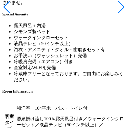
さいませ。
Special Amenity
露天風呂＋内湯
シモンズ製ベッド
ウォークインクローゼット
液晶テレビ（50インチ以上）
浴衣・アメニティ・タオル・歯磨きセット有
お手洗い（ウォッシュレット）完備
冷暖房完備（エアコン）付き
全室対応Wi-Fiを完備
冷蔵庫フリーとなっております。ご自由にお楽しみく
ださい。
Room Information
和洋室 104平米 バス・トイレ付
客室
源泉掛け流し100％露天風呂付き／ウォークインクロ
タイ
ーゼット／液晶テレビ（50インチ以上）／