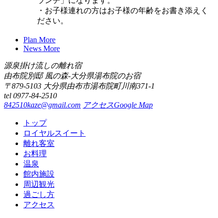
ランチ」になります。
・お子様連れの方はお子様の年齢をお書き添えく
ださい。
Plan
More
News
More
源泉掛け流しの離れ宿
由布院別邸 風の森-大分県湯布院のお宿
〒879-5103 大分県由布市湯布院町川南371-1
tel 0977-84-2510
842510kaze@gmail.com
アクセス
Google Map
トップ
ロイヤルスイート
離れ客室
お料理
温泉
館内施設
周辺観光
過ごし方
アクセス