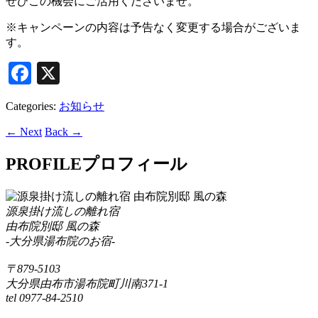
ぜひこの機会にご活用くださいませ。
※キャンペーンの内容は予告なく変更する場合がございま
す。
Facebook
X
Categories:
お知らせ
← Next
Back →
PROFILE
プロフィール
源泉掛け流しの離れ宿
由布院別邸 風の森
-大分県湯布院のお宿-
〒879-5103
大分県由布市湯布院町川南371-1
tel 0977-84-2510