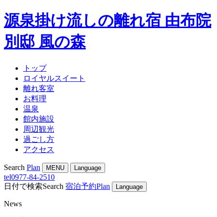
源泉掛け流しの離れ宿 由布院
別邸 風の森
トップ
ロイヤルスイート
離れ客室
お料理
温泉
館内施設
周辺観光
過ごし方
アクセス
Search
Plan
MENU
Language
tel
0977-84-2510
日付で検索
Search
宿泊予約
Plan
Language
News