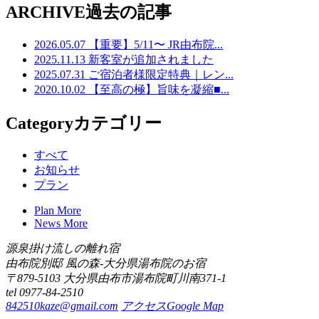
ARCHIVE
過去の記事
2026.05.07
【重要】5/11〜 JR由布院...
2025.11.13
新客室が追加されました
2025.07.31
ご宿泊者様限定特典｜レン...
2020.10.02
【至高の極】旨味を凝縮■...
Category
カテゴリー
すべて
お知らせ
プラン
Plan
More
News
More
源泉掛け流しの離れ宿
由布院別邸 風の森-大分県湯布院のお宿
〒879-5103 大分県由布市湯布院町川南371-1
tel 0977-84-2510
842510kaze@gmail.com
アクセス
Google Map