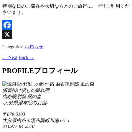
特別な日のご滞在や大切な方とのご旅行に、ぜひご利用くだ
さいませ。
Facebook
X
Categories:
お知らせ
← Next
Back →
PROFILE
プロフィール
源泉掛け流しの離れ宿
由布院別邸 風の森
-大分県湯布院のお宿-
〒879-5103
大分県由布市湯布院町川南371-1
tel 0977-84-2510