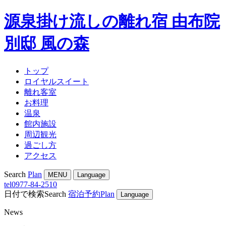
源泉掛け流しの離れ宿 由布院
別邸 風の森
トップ
ロイヤルスイート
離れ客室
お料理
温泉
館内施設
周辺観光
過ごし方
アクセス
Search
Plan
MENU
Language
tel
0977-84-2510
日付で検索
Search
宿泊予約
Plan
Language
News