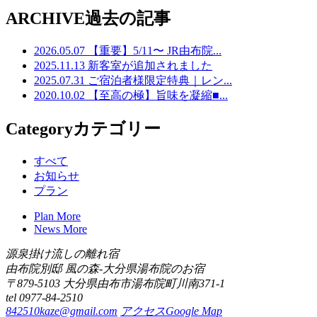
ARCHIVE
過去の記事
2026.05.07
【重要】5/11〜 JR由布院...
2025.11.13
新客室が追加されました
2025.07.31
ご宿泊者様限定特典｜レン...
2020.10.02
【至高の極】旨味を凝縮■...
Category
カテゴリー
すべて
お知らせ
プラン
Plan
More
News
More
源泉掛け流しの離れ宿
由布院別邸 風の森-大分県湯布院のお宿
〒879-5103 大分県由布市湯布院町川南371-1
tel 0977-84-2510
842510kaze@gmail.com
アクセス
Google Map