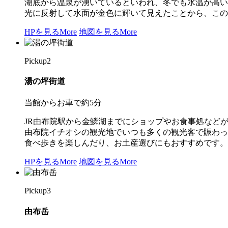
湖底から温泉が湧いているといわれ、冬でも水温が高い
光に反射して水面が金色に輝いて見えたことから、この
HPを見る
More
地図を見る
More
Pickup
2
湯の坪街道
当館からお車で約5分
JR由布院駅から金鱗湖までにショップやお食事処など
由布院イチオシの観光地でいつも多くの観光客で賑わっ
食べ歩きを楽しんだり、お土産選びにもおすすめです。
HPを見る
More
地図を見る
More
Pickup
3
由布岳