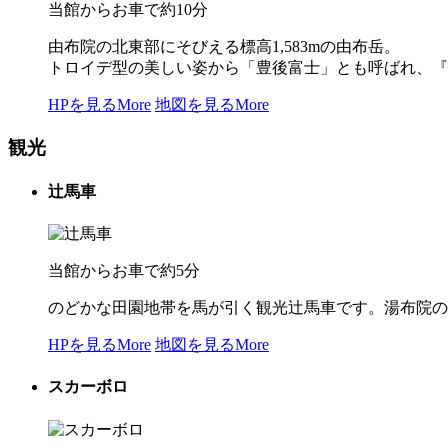
当館からお車で約10分
由布院の北東部にそびえる標高1,583mの由布岳。
トロイデ型の美しい姿から「豊後富士」とも呼ばれ、『
HPを見る
More
地図を見る
More
観光
辻馬車
当館からお車で約5分
のどかな田園地帯を馬が引く観光辻馬車です。湯布院の
HPを見る
More
地図を見る
More
スカーボロ