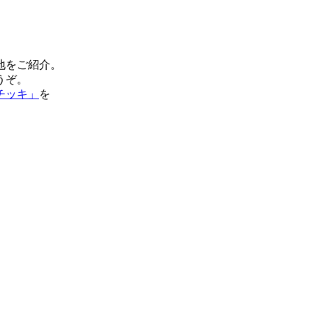
地をご紹介。
うぞ。
チッキ」
を