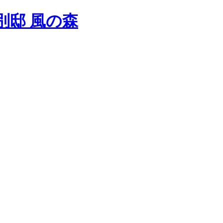
別邸 風の森