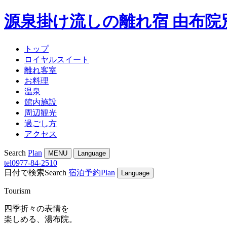
源泉掛け流しの離れ宿 由布院
トップ
ロイヤルスイート
離れ客室
お料理
温泉
館内施設
周辺観光
過ごし方
アクセス
Search
Plan
MENU
Language
tel
0977-84-2510
日付で検索
Search
宿泊予約
Plan
Language
Tourism
四季折々の表情を
楽しめる、湯布院。